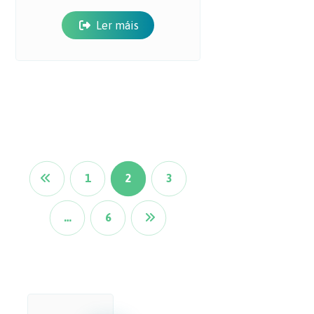
Ler máis
1
2
3
…
6