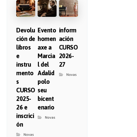
Devolu
Evento
inform
ción de
homen
ación
libros
axe a
CURSO
e
Marcia
2026-
instru
l del
27
mento
Adalid
Novas
s
polo
CURSO
seu
2025-
bicent
26 e
enario
inscrici
Novas
ón
Novas