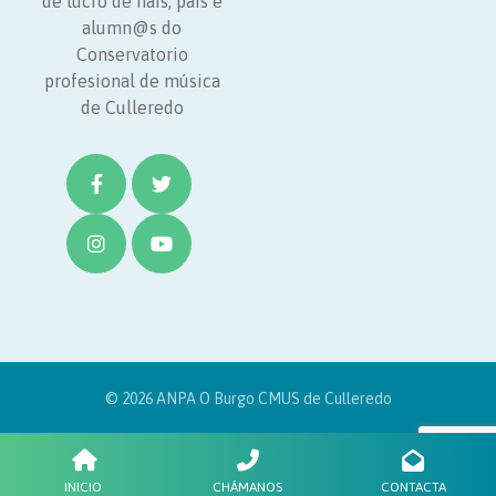
de lucro de nais, pais e
alumn@s do
Conservatorio
profesional de música
de Culleredo
© 2026 ANPA O Burgo CMUS de Culleredo
INICIO
CHÁMANOS
CONTACTA